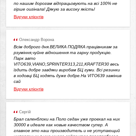
по нашим дорогам відпрацьовують на всі 100% не
гірше оигінала! Дякую за високу якість!
Відгуки клієнтів
Олександр Ворона
Всім доброго дня.ВЕЛИКА ПОДЯКА працівникам за
рзуміння,чуйне відношення та гарну продукцію.
Парк авто
VITO639,VIANO,SPRINTER313,211,KRAFTER30 весь
їздить добре завдяки виробам БЦ гуми. Всі резинки
в ходовці БЦ ходять дуже добре.На VITO639 замінив
сай
Відгуки клієнтів
Сергій
Брал саленблоки на Поло седан уже проехал на них
30000 в идеале как новые качеством супер. А
главное это наш производитель и не уступающий